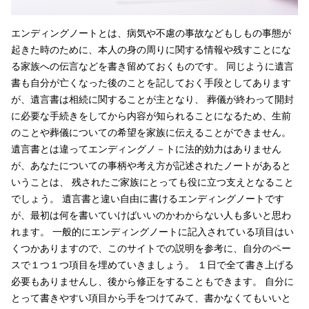
エンディングノートとは、病気や不慮の事故などもしもの事態が
起きた時のために、本人の身の周りに関する情報や残すことにな
る家族への伝言などを書き留めておくものです。 同じように遺言
書も自分が亡くなった後のことを記しておく手段としてあります
が、遺言書は相続に関することが主となり、 葬儀が終わって開封
に必要な手続きをしてから内容が知られることになるため、生前
のことや葬儀についての希望を家族に伝えることができません。
遺言書とは違ってエンディングノ－トに法的効力はありません
が、あなたについての事柄や考え方が記述されたノートがあると
いうことは、 残されたご家族にとっても役に立つ支えとなること
でしょう。 遺言書と違い自由に書けるエンディングノートです
が、最初は何を書いていけばいいのかわからない人も多いと思わ
れます。 一般的にエンディングノートに記入されている項目はい
くつかありますので、このサイトでの説明を参考に、自分のペー
スで１つ１つ項目を埋めていきましょう。 １日で全て書き上げる
必要もありませんし、後から修正をすることもできます。 自分に
とって書きやすい項目から手をつけてみて、書かなくてもいいと